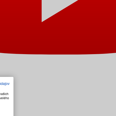
údajov
našich
velého