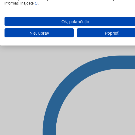
informácií nájdete
tu
.
Ok, pokračujte
Nie, uprav
Poprieť