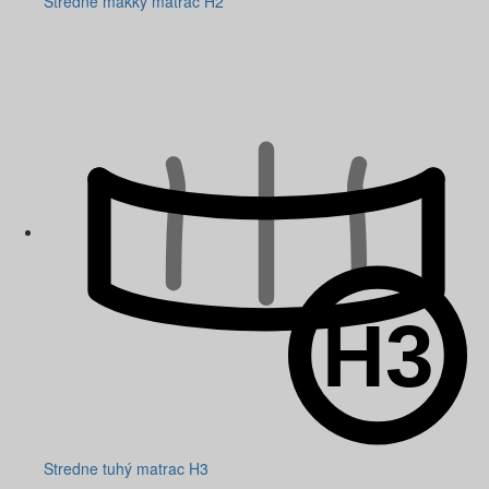
Stredne mäkký matrac H2
Stredne tuhý matrac H3