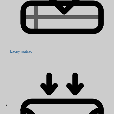
Lacný matrac