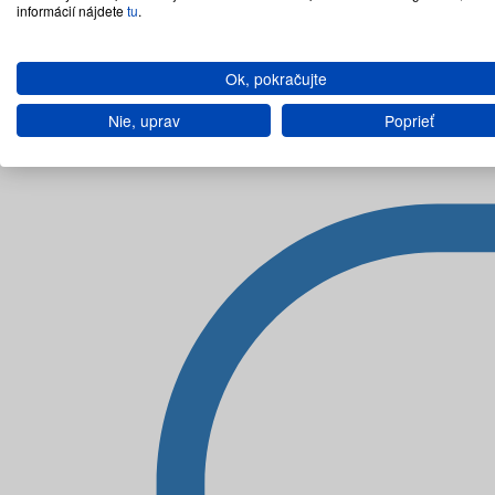
informácií nájdete
tu
.
Ok, pokračujte
Nie, uprav
Poprieť