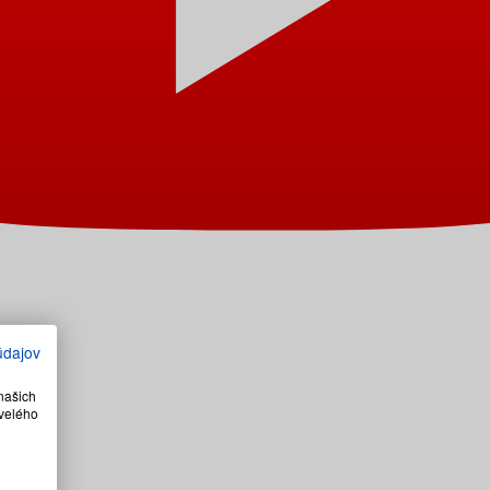
údajov
našich
velého