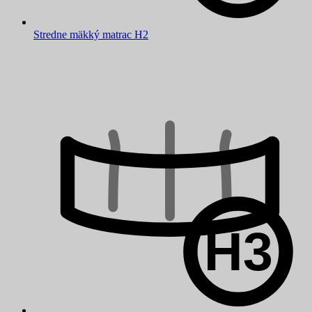
Stredne mäkký matrac H2