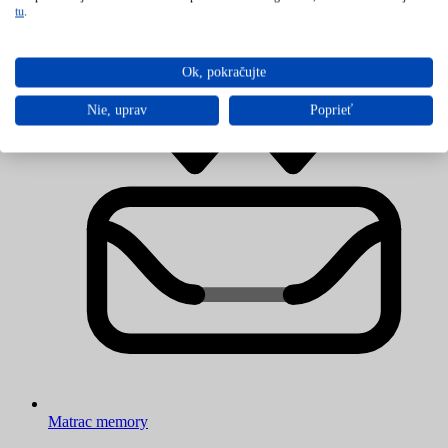
Lacný matrac
tu
.
Ok, pokračujte
Nie, uprav
Poprieť
Matrac memory